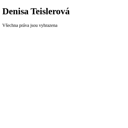
Přejít
Denisa Teislerová
k
obsahu
Všechna práva jsou vyhrazena